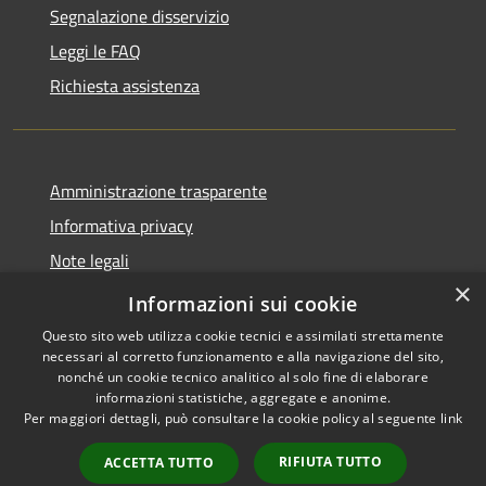
Segnalazione disservizio
Leggi le FAQ
Richiesta assistenza
Amministrazione trasparente
Informativa privacy
Note legali
×
Dichiarazione di accessibilità
Informazioni sui cookie
Questo sito web utilizza cookie tecnici e assimilati strettamente
necessari al corretto funzionamento e alla navigazione del sito,
nonché un cookie tecnico analitico al solo fine di elaborare
informazioni statistiche, aggregate e anonime.
RSS
Copyright © 2026 • Comune di
Per maggiori dettagli, può consultare la cookie policy al seguente
link
Accessibilità
Altavilla Milicia • Powered by
Privacy
Municipium
Accesso
•
RIFIUTA TUTTO
ACCETTA TUTTO
Cookie
redazione