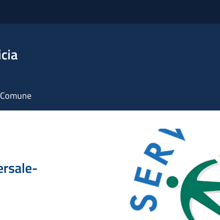
icia
il Comune
ersale-