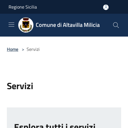
Salta al contenuto principale
Regione Sicilia
Comune di Altavilla Milicia
Home
>
Servizi
Servizi
Esplora tutti i servizi