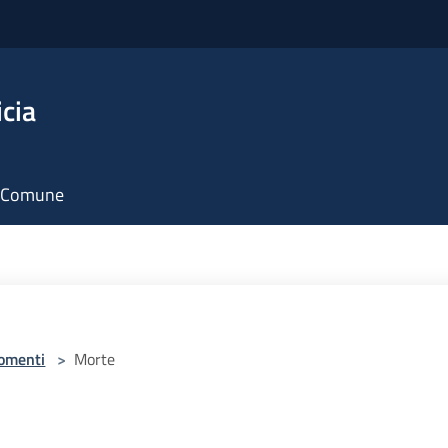
icia
il Comune
omenti
>
Morte