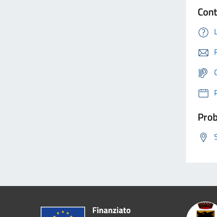
Cont
Prob